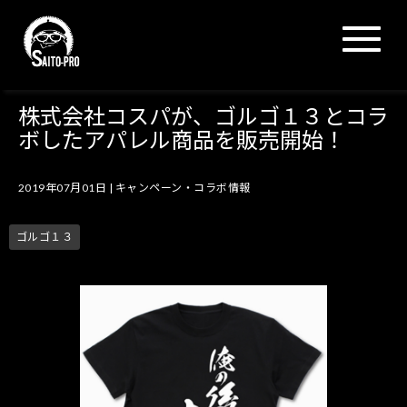
N
a
v
i
g
株式会社コスパが、ゴルゴ１３とコラ
a
ボしたアパレル商品を販売開始！
t
i
o
2019年07月01日
|
キャンペーン・コラボ情報
n
ゴルゴ１３