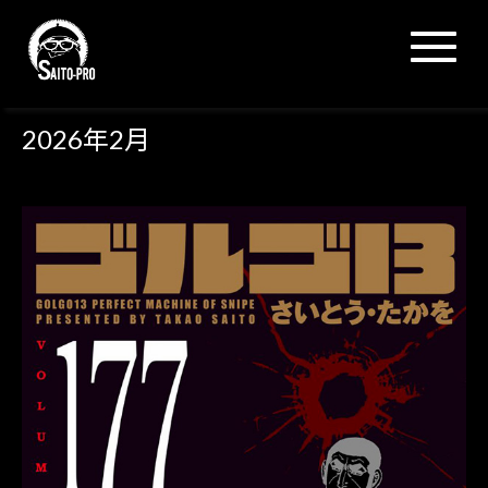
N
a
v
i
g
2026年2月
a
t
i
o
n