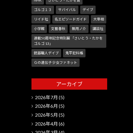
NHK
さいとう・たかを賞
ゴルゴ１３
サバイバル
デイブ
リイド社
名エピソードガイド
大宰相
小学館
文藝春秋
無用ノ介
講談社
連載50周年記念特別展 「さいとう・たかを
ゴルゴ 13」
銃器職人デイブ
鬼平犯科帳
Ｇの遺伝子 少女ファネット
アーカイブ
2026年7月
(5)
2026年6月
(5)
2026年5月
(5)
2026年4月
(6)
2026年3月
(4)