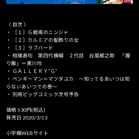
〈 目次 〉
・ ［１］Ｇ戦場のニンジャ
・ ［２］カルミアの髪飾りの女
・ ［３］ラブバード
・ 相撲甚句 第四代横綱 ２代目 谷風梶之助 「握
り飯」＝黒川怜
・ ＧＡＬＬＥＲＹ“Ｇ”
・ ペンギーマン＝マツダユカ ～知ってるあいつは知
らないあいつでの巻～
・ 別冊ビッグコミック次号予告
価格 530円(税込)
発売日 2020/3/13
小学館WEBサイト