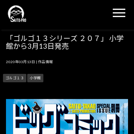
N
a
v
i
g
「ゴルゴ１３シリーズ ２０７」 小学
a
館から3月13日発売
t
i
o
2020年03月13日
|
作品情報
n
ゴルゴ１３
小学館