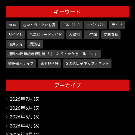
キーワード
NHK
さいとう・たかを賞
ゴルゴ１３
サバイバル
デイブ
リイド社
名エピソードガイド
大宰相
小学館
文藝春秋
無用ノ介
講談社
連載50周年記念特別展 「さいとう・たかを ゴルゴ 13」
銃器職人デイブ
鬼平犯科帳
Ｇの遺伝子 少女ファネット
アーカイブ
2026年7月
(5)
2026年6月
(5)
2026年5月
(5)
2026年4月
(6)
2026年3月
(4)