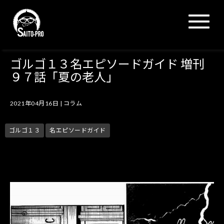
N
a
v
i
g
ゴルゴ１３名エピソードガイド 増刊
a
９７話「夏の老人」
t
i
o
2021年04月16日
|
コラム
n
ゴルゴ１３
名エピソードガイド