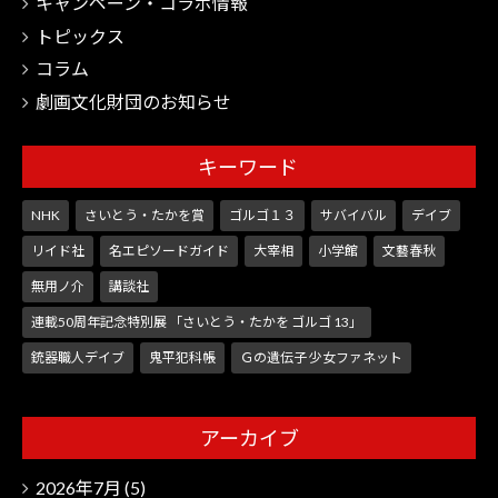
キャンペーン・コラボ情報
トピックス
コラム
劇画文化財団のお知らせ
キーワード
NHK
さいとう・たかを賞
ゴルゴ１３
サバイバル
デイブ
リイド社
名エピソードガイド
大宰相
小学館
文藝春秋
無用ノ介
講談社
連載50周年記念特別展 「さいとう・たかを ゴルゴ 13」
銃器職人デイブ
鬼平犯科帳
Ｇの遺伝子 少女ファネット
アーカイブ
2026年7月
(5)