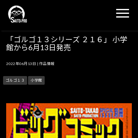
N
a
v
i
g
「ゴルゴ１３シリーズ ２１６」 小学
a
館から6月13日発売
t
i
o
2022年06月13日
|
作品情報
n
ゴルゴ１３
小学館