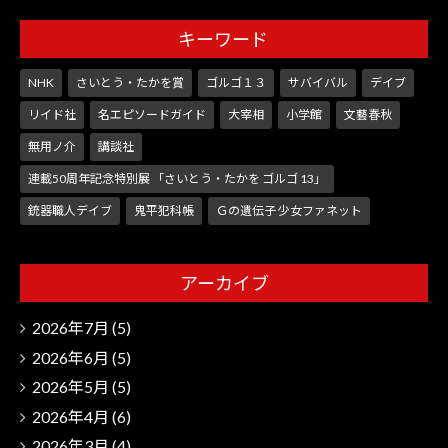
キーワード
NHK
さいとう・たかを賞
ゴルゴ１３
サバイバル
デイブ
リイド社
名エピソードガイド
大宰相
小学館
文藝春秋
無用ノ介
講談社
連載50周年記念特別展 「さいとう・たかを ゴルゴ 13」
銃器職人デイブ
鬼平犯科帳
Ｇの遺伝子 少女ファネット
アーカイブ
2026年7月
(5)
2026年6月
(5)
2026年5月
(5)
2026年4月
(6)
2026年3月
(4)