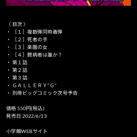
〈 目次 〉
・ ［１］複数弾同時着弾
・ ［２］死者の手
・ ［３］楽園の女
・ ［４］臆病者は誰か？
・ 第１話
・ 第２話
・ 第３話
・ ＧＡＬＬＥＲＹ“Ｇ”
・ 別冊ビッグコミック次号予告
価格 550円(税込)
発売日 2022/6/13
小学館WEBサイト