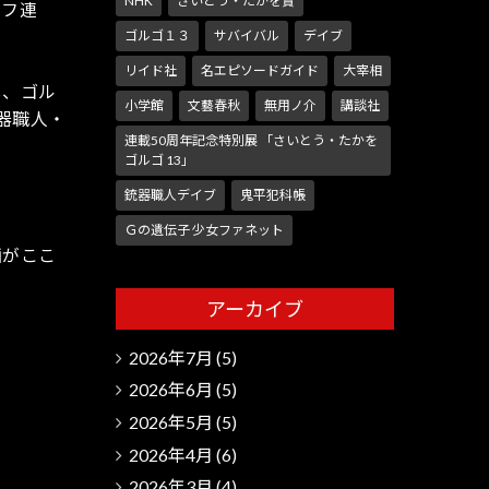
NHK
さいとう・たかを賞
オフ連
ゴルゴ１３
サバイバル
デイブ
リイド社
名エピソードガイド
大宰相
し、ゴル
小学館
文藝春秋
無用ノ介
講談社
銃器職人・
連載50周年記念特別展 「さいとう・たかを
ゴルゴ 13」
銃器職人デイブ
鬼平犯科帳
Ｇの遺伝子 少女ファネット
画がここ
アーカイブ
2026年7月
(5)
2026年6月
(5)
2026年5月
(5)
2026年4月
(6)
2026年3月
(4)