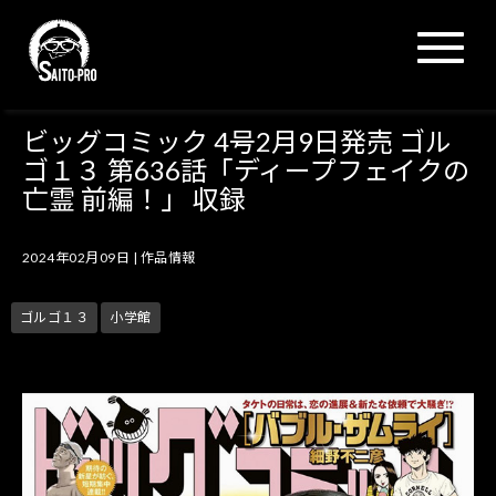
N
a
v
i
g
ビッグコミック 4号2月9日発売 ゴル
a
ゴ１３ 第636話「ディープフェイクの
t
i
亡霊 前編！」 収録
o
n
2024年02月09日
|
作品情報
ゴルゴ１３
小学館