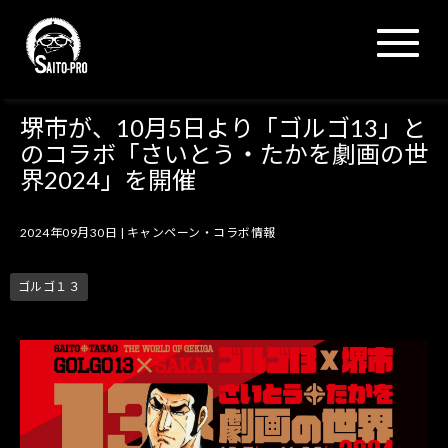
N
a
v
i
g
堺市が、10月5日より「ゴルゴ13」と
a
のコラボ「さいとう・たかを劇画の世
t
i
界2024」を開催
o
n
2024年09月30日
|
キャンペーン・コラボ情報
ゴルゴ１３