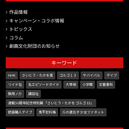
作品情報
キャンペーン・コラボ情報
トピックス
コラム
劇画文化財団のお知らせ
キーワード
NHK
さいとう・たかを賞
ゴルゴ１３
サバイバル
デイブ
リイド社
名エピソードガイド
大宰相
小学館
文藝春秋
無用ノ介
講談社
連載50周年記念特別展 「さいとう・たかを ゴルゴ 13」
銃器職人デイブ
鬼平犯科帳
Ｇの遺伝子 少女ファネット