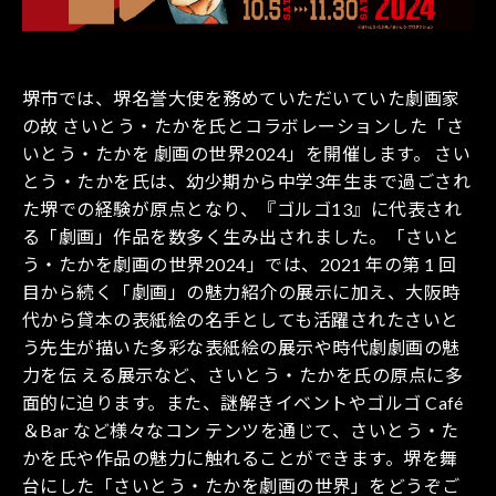
堺市では、堺名誉大使を務めていただいていた劇画家
の故 さいとう・たかを氏とコラボレーションした「さ
いとう・たかを 劇画の世界2024」を開催します。 さい
とう・たかを氏は、幼少期から中学3年生まで過ごされ
た堺での経験が原点となり、『ゴルゴ13』に代表され
る「劇画」作品を数多く生み出されました。「さいと
う・たかを劇画の世界2024」では、2021 年の第 1 回
目から続く「劇画」の魅力紹介の展示に加え、大阪時
代から貸本の表紙絵の名手としても活躍されたさいと
う先生が描いた多彩な表紙絵の展示や時代劇劇画の魅
力を伝 える展示など、さいとう・たかを氏の原点に多
面的に迫ります。また、謎解きイベントやゴルゴ Café
＆Bar など様々なコン テンツを通じて、さいとう・た
かを氏や作品の魅力に触れることができます。堺を舞
台にした「さいとう・たかを劇画の世界」をどうぞご