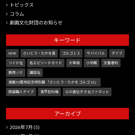
トピックス
コラム
劇画文化財団のお知らせ
キーワード
NHK
さいとう・たかを賞
ゴルゴ１３
サバイバル
デイブ
リイド社
名エピソードガイド
大宰相
小学館
文藝春秋
無用ノ介
講談社
連載50周年記念特別展 「さいとう・たかを ゴルゴ 13」
銃器職人デイブ
鬼平犯科帳
Ｇの遺伝子 少女ファネット
アーカイブ
2026年7月
(5)