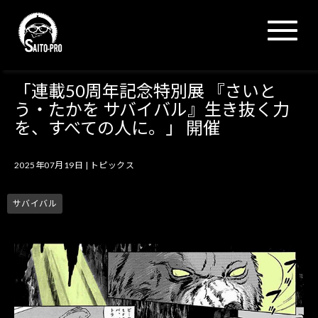
N
a
v
i
g
「連載50周年記念特別展 『さいと
a
う・たかを サバイバル』生き抜く力
t
i
を、すべての人に。」 開催
o
n
2025年07月19日
|
トピックス
サバイバル