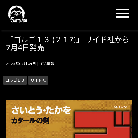
N
a
v
i
g
「ゴルゴ１３ (２１7)」 リイド社から
a
7月4日発売
t
i
o
2025年07月04日
|
作品情報
n
ゴルゴ１３
リイド社