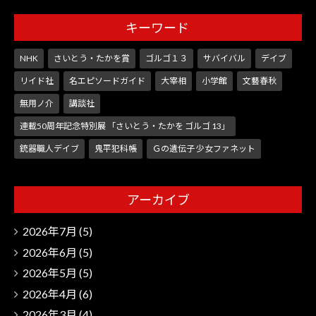
キーワード
NHK
さいとう・たかを賞
ゴルゴ１３
サバイバル
デイブ
リイド社
名エピソードガイド
大宰相
小学館
文藝春秋
無用ノ介
講談社
連載50周年記念特別展 「さいとう・たかを ゴルゴ 13」
銃器職人デイブ
鬼平犯科帳
Ｇの遺伝子 少女ファネット
アーカイブ
2026年7月
(5)
2026年6月
(5)
2026年5月
(5)
2026年4月
(6)
2026年3月
(4)