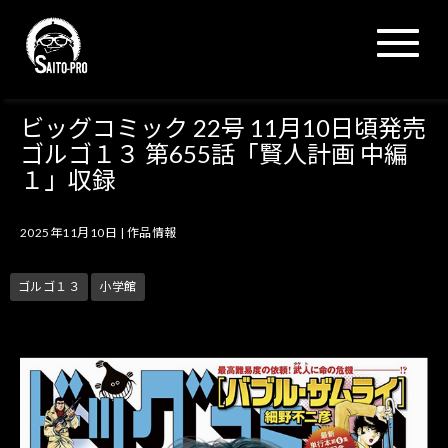
N
a
v
i
g
ビッグコミック 22号 11月10日頃発売
a
ゴルゴ１３ 第655話「賢人計画 中編
t
i
１」収録
o
n
2025年11月10日
|
作品情報
ゴルゴ１３
小学館