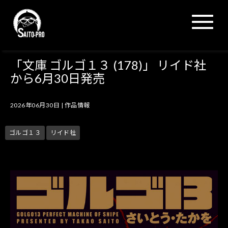
N
a
v
i
g
「文庫 ゴルゴ１３ (178)」 リイド社
a
から6月30日発売
t
i
o
2026年06月30日
|
作品情報
n
ゴルゴ１３
リイド社