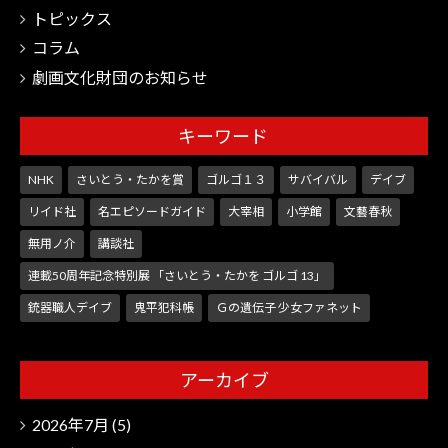
トピックス
コラム
劇画文化財団のお知らせ
キーワード
NHK
さいとう・たかを賞
ゴルゴ１３
サバイバル
デイブ
リイド社
名エピソードガイド
大宰相
小学館
文藝春秋
無用ノ介
講談社
連載50周年記念特別展 「さいとう・たかを ゴルゴ 13」
銃器職人デイブ
鬼平犯科帳
Ｇの遺伝子 少女ファネット
アーカイブ
2026年7月
(5)