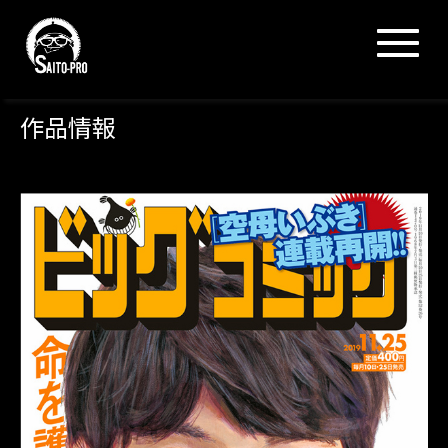
N
a
v
i
g
作品情報
a
t
i
o
n