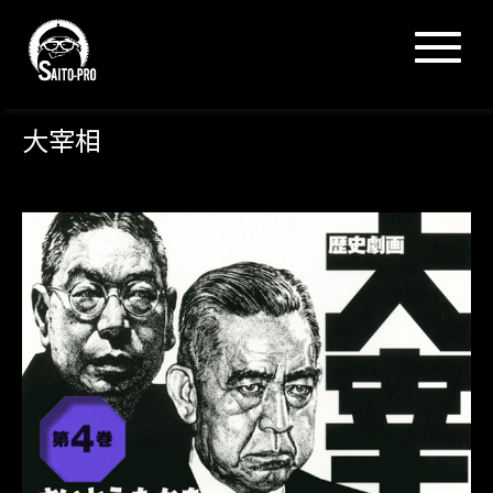
N
a
v
i
g
大宰相
a
t
i
o
n