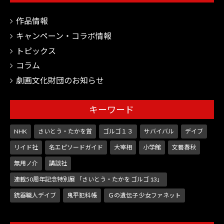
作品情報
キャンペーン・コラボ情報
トピックス
コラム
劇画文化財団のお知らせ
キーワード
NHK
さいとう・たかを賞
ゴルゴ１３
サバイバル
デイブ
リイド社
名エピソードガイド
大宰相
小学館
文藝春秋
無用ノ介
講談社
連載50周年記念特別展 「さいとう・たかを ゴルゴ 13」
銃器職人デイブ
鬼平犯科帳
Ｇの遺伝子 少女ファネット