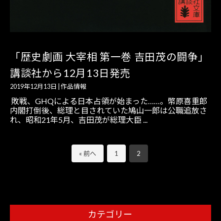
「歴史劇画 大宰相 第一巻 吉田茂の闘争」
講談社から12月13日発売
2019年12月13日
|
作品情報
敗戦、GHQによる日本占領が始まった……。幣原喜重郎
内閣打倒後、総理と目されていた鳩山一郎は公職追放さ
れ、昭和21年5月、吉田茂が総理大臣 ...
« 前へ
1
2
カテゴリー