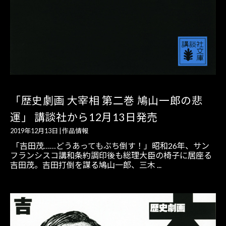
「歴史劇画 大宰相 第二巻 鳩山一郎の悲
運」 講談社から12月13日発売
2019年12月13日
|
作品情報
「吉田茂……どうあってもぶち倒す！」昭和26年、サン
フランシスコ講和条約調印後も総理大臣の椅子に居座る
吉田茂。吉田打倒を謀る鳩山一郎、三木 ...