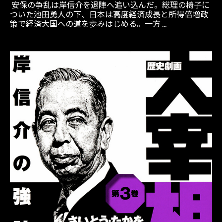
安保の争乱は岸信介を退陣へ追い込んだ。総理の椅子に
ついた池田勇人の下、日本は高度経済成長と所得倍増政
策で経済大国への道を歩みはじめる。一方 ...