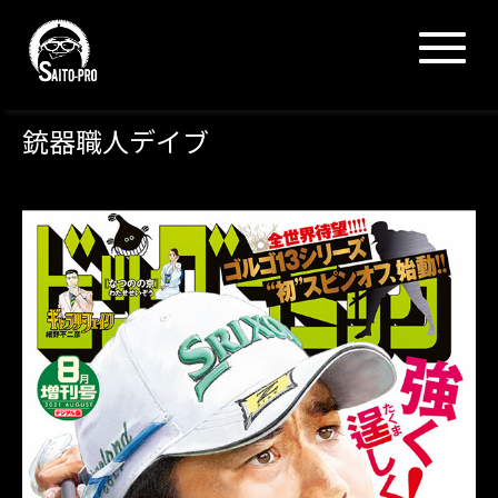
N
a
v
i
g
銃器職人デイブ
a
t
i
o
n