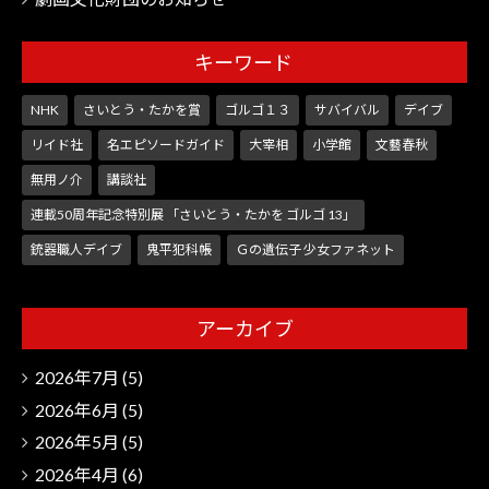
キーワード
NHK
さいとう・たかを賞
ゴルゴ１３
サバイバル
デイブ
リイド社
名エピソードガイド
大宰相
小学館
文藝春秋
無用ノ介
講談社
連載50周年記念特別展 「さいとう・たかを ゴルゴ 13」
銃器職人デイブ
鬼平犯科帳
Ｇの遺伝子 少女ファネット
アーカイブ
2026年7月
(5)
2026年6月
(5)
2026年5月
(5)
2026年4月
(6)