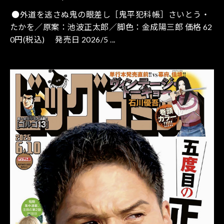
●外道を逃さぬ鬼の眼差し［鬼平犯科帳］さいとう・
たかを／原案：池波正太郎／脚色：金成陽三郎 価格 62
0円(税込) 発売日 2026/5 ...