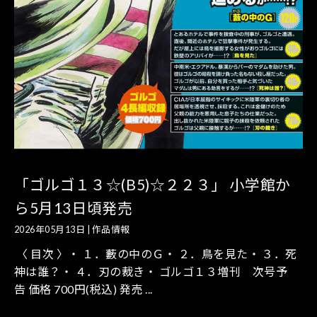
「ゴルゴ１３☆(B5)☆２２３」 小学館か
ら5月13日頃発売
2026年05月13日
|
作品情報
〈 目次 〉・ １．藪の中のＧ・ ２．鳥を見た・ ３．死
神は誰？・ ４．刃の裁き・ ゴルゴ１３増刊 次号予
告 価格 700円(税込) 発売 ...