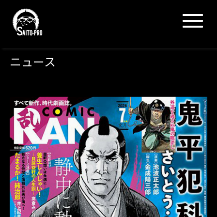
N
a
v
i
g
ニュース
a
t
i
o
n