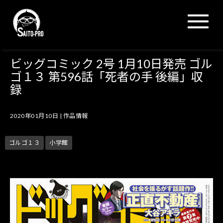
N
a
v
i
g
ビッグコミック 2号 1月10日発売 ゴル
a
ゴ１３ 第596話「死者の手 後編」収
t
i
録
o
n
2020年01月10日
|
作品情報
ゴルゴ１３
小学館