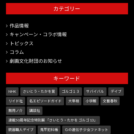
カテゴリー
作品情報
キャンペーン・コラボ情報
トピックス
コラム
劇画文化財団のお知らせ
キーワード
NHK
さいとう・たかを賞
ゴルゴ１３
サバイバル
デイブ
リイド社
名エピソードガイド
大宰相
小学館
文藝春秋
無用ノ介
講談社
連載50周年記念特別展 「さいとう・たかを ゴルゴ 13」
銃器職人デイブ
鬼平犯科帳
Ｇの遺伝子 少女ファネット