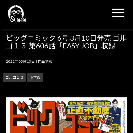
N
a
v
i
g
ビッグコミック 6号 3月10日発売 ゴル
a
ゴ１３ 第606話「EASY JOB」収録
t
i
o
2021年03月10日
|
作品情報
n
ゴルゴ１３
小学館