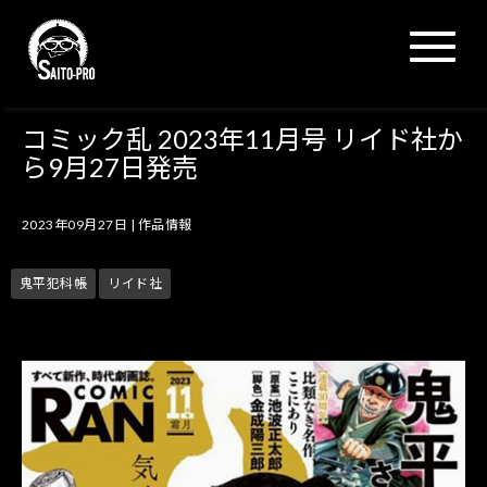
N
a
v
i
g
コミック乱 2023年11月号 リイド社か
a
ら9月27日発売
t
i
o
2023年09月27日
|
作品情報
n
鬼平犯科帳
リイド社