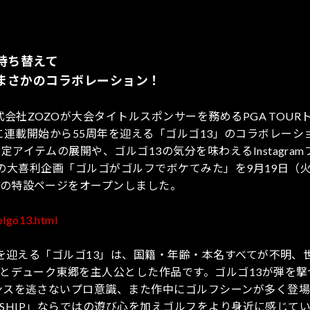
持ち替えて
IP」とまさかのコラボレーション！
式会社ZOZOが大会タイトルスポンサーを務めるPGA TOUR
11月に連載開始から55周年を迎える「ゴルゴ13」のコラボレー
イテムの展開や、ゴルゴ13の気分を味わえるInstagram
加型の大喜利企画「ゴルゴがゴルフでボケてみた」を9月19日（
の特設ページをオープンしました。
olgo13.html
）を迎える「ゴルゴ13」は、国籍・年齢・本名すべてが不明、
ことデューク東郷を主人公とした作品です。ゴルゴ13が弾を撃
ンスを逃さないプロ意識、また作中にゴルフシーンが多く登
ONSHIP」ならではの遊び心を加えゴルフをより身近に感じて