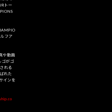
URトー
IONS
AMPIO
ゴルフア
写真や動画
ルゴがゴ
始される
ばれた
のサインを
ship.co