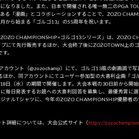
なりました。また、日本で開催される唯一無二のPGA TO
る「漫画」とコラボレーションすることで、ZOZO CHAMP
1月から始まる「ゴルゴ13」の55周年を祝います。
 CHAMPIONSHIP×ゴルゴ13シリーズ」は、ZOZO CH
ップにて先行販売するほか、大会終了後にZOZOTOWN上の
です。
gramアカウント（@zozochamp）にて、ゴルゴ13風の劇画調で
開始するほか、同アカウントにてユーザー参加型の大喜利企画「ゴ
月18日（水）の期間で開催します。大会本戦の30日前から開
うに毎日発表するお題への大喜利回答を募集し、最優秀賞に選
ルTシャツに、今年のZOZO CHAMPIONSHIP優勝者
チケット詳細については、大会公式サイト（
https://zozochampion