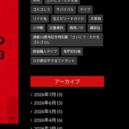
NHK
さいとう・たかを賞
ゴルゴ１３
サバイバル
デイブ
リイド社
名エピソードガイド
大宰相
小学館
文藝春秋
無用ノ介
講談社
連載50周年記念特別展 「さいとう・たかを
ゴルゴ 13」
銃器職人デイブ
鬼平犯科帳
Ｇの遺伝子 少女ファネット
アーカイブ
2026年7月
(5)
2026年6月
(5)
2026年5月
(5)
2026年4月
(6)
2026年3月
(4)