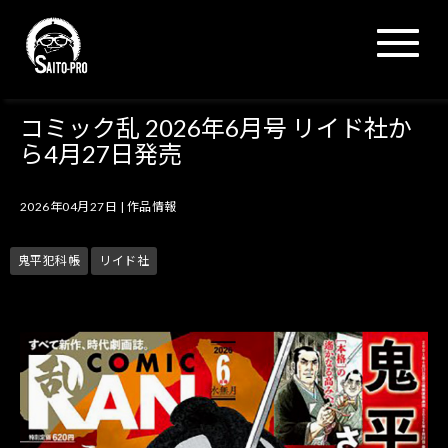
N
a
v
i
g
コミック乱 2026年6月号 リイド社か
a
ら4月27日発売
t
i
o
2026年04月27日
|
作品情報
n
鬼平犯科帳
リイド社