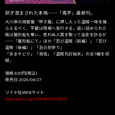
研ぎ澄まされた本格──「鬼平」最新刊。
大川岸の両替屋〝甲子屋〟に押し入った盗賊一味を捕
らえるべく、平蔵は現場へ急行する。追い詰められた
賊は屋形船を奪い、思わぬ人質を取って逃走を計るが
──「屋形船にて」ほか「忍び盗賊（前編）」「忍び
盗賊（後編）」「丑の刻参り」
「あまやどり」「背信」「盗賊仇討始末」の全7編を収
録。
価格 820円(税込)
発売日 2026/04/27
リイド社WEBサイト
www.leed.co.jp/9784845870004