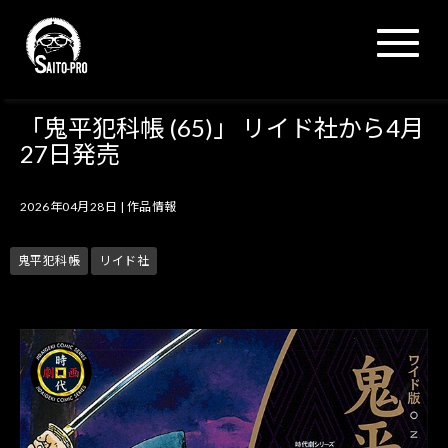
N
a
v
i
g
「鬼平犯科帳 (65)」 リイド社から4月
a
27日発売
t
i
o
2026年04月28日
|
作品情報
n
鬼平犯科帳
リイド社