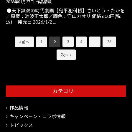
2026年01月27日
|
作品情報
●天下無双の時代劇画［鬼平犯科帳］さいとう・たかを
／原案：池波正太郎／脚色：守山カオリ 価格 600円(税
込) 発売日 2026/1/2 ...
« 前へ
1
2
3
4
…
26
次へ »
カテゴリー
作品情報
キャンペーン・コラボ情報
トピックス