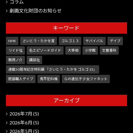
コラム
劇画文化財団のお知らせ
キーワード
NHK
さいとう・たかを賞
ゴルゴ１３
サバイバル
デイブ
リイド社
名エピソードガイド
大宰相
小学館
文藝春秋
無用ノ介
講談社
連載50周年記念特別展 「さいとう・たかを ゴルゴ 13」
銃器職人デイブ
鬼平犯科帳
Ｇの遺伝子 少女ファネット
アーカイブ
2026年7月
(5)
2026年6月
(5)
2026年5月
(5)