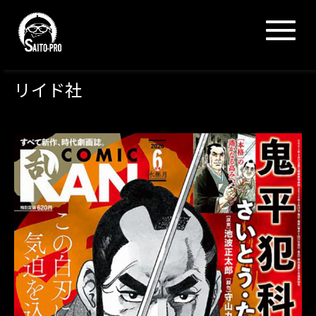
N
a
v
i
g
リイド社
a
t
i
o
n